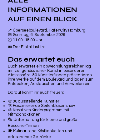
ALLE
INFORMATIONEN
AUF EINEN BLICK
📍 Überseeboulevard, HafenCity Hamburg
📅 Sonntag, 6. September 2026
🕚 11:00–18:00 Uhr
🎟️ Der Eintritt ist frei.
Das erwartet euch
Euch erwartet ein abwechslungsreicher Tag
mit zeitgenössischer Kunst in besonderer
Atmosphäre. 80 Künstler*innen präsentieren
ihre Werke auf dem Boulevard und laden zum
Entdecken, Austauschen und Verweilen ein.
Darauf könnt ihr euch freuen:
🎨 80 ausstellende Künstler
🫧 Faszinierende Seifenblasenshow
🎨 Kreatives Kinderprogramm mit
Mitmachaktionen
🎭 Unterhaltung für kleine und große
Besucher*innen
🍽️ Kulinarische Köstlichkeiten und
erfrischende Getränke