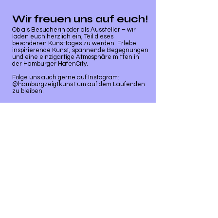
Wir freuen uns auf euch!
Ob als Besucherin oder als Aussteller – wir
laden euch herzlich ein, Teil dieses
besonderen Kunsttages zu werden. Erlebe
inspirierende Kunst, spannende Begegnungen
und eine einzigartige Atmosphäre mitten in
der Hamburger HafenCity.
Folge uns auch gerne auf Instagram:
@hamburgzeigtkunst um auf dem Laufenden
zu bleiben.
Newsletter abonnieren
Abonnieren