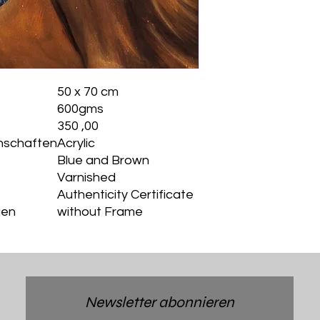
50 x 70 cm
600gms
350 ,00
enschaften
Acrylic
Blue and Brown
Varnished
Authenticity Certificate
gen
without Frame
Newsletter abonnieren